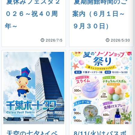
夏休みフェスタ２
夏期開館時間のご
０２６～祝４０周
案内（６月１日～
年～
９月３０日）
2026/7/5
2026/5/30
天空の七夕♪イベ
8/11(火)はバスボ