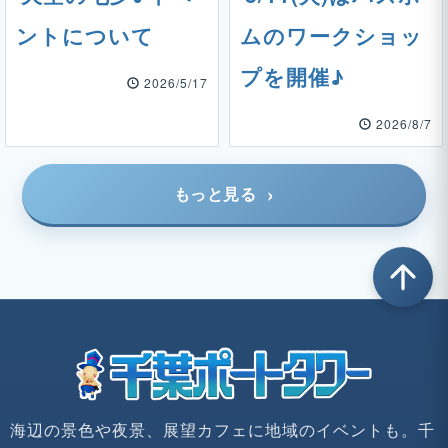
ントについて
ムのワークショッ
プを開催♪
2026/5/17
2026/8/7
もっと見る
arrow_upward
海辺の景色や夜景、展望カフェに地域のイベントも。千