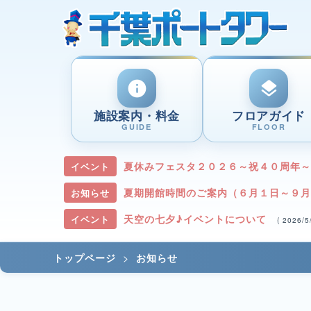
info
layers
施設案内・料金
フロアガイド
GUIDE
FLOOR
夏休みフェスタ２０２６～祝４０周年
イベント
夏期開館時間のご案内（６月１日～９
お知らせ
天空の七夕♪イベントについて
イベント
( 2026/
>
トップページ
お知らせ