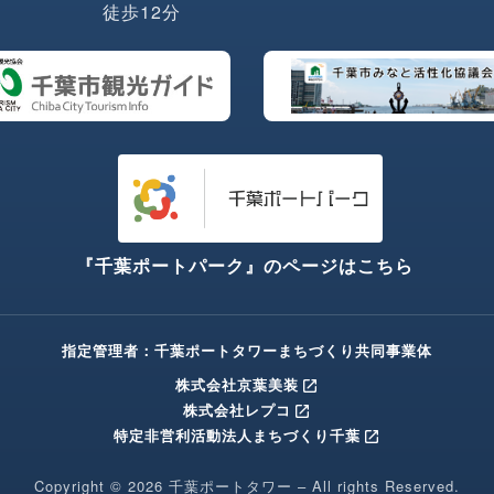
徒歩12分
『千葉ポートパーク』のページはこちら
指定管理者：千葉ポートタワーまちづくり共同事業体
株式会社京葉美装
open_in_new
株式会社レプコ
open_in_new
特定非営利活動法人まちづくり千葉
open_in_new
Copyright © 2026 千葉ポートタワー – All rights Reserved.