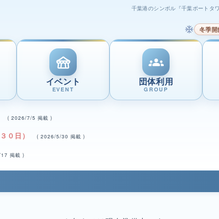
千葉港のシンボル『千葉ポートタ
ac_unit
冬季開
festival
groups
イベント
団体利用
EVENT
GROUP
～
( 2026/7/5 掲載 )
月３０日）
( 2026/5/30 掲載 )
5/17 掲載 )